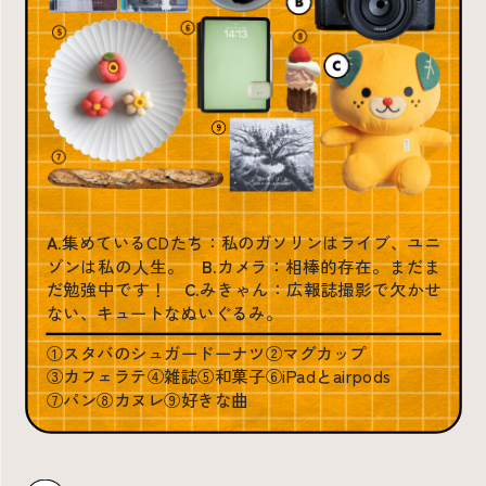
A.
集めているCDたち：私のガソリンはライブ、ユニ
ゾンは私の人生。
B.
カメラ：相棒的存在。まだま
だ勉強中です！
C.
みきゃん：広報誌撮影で欠かせ
ない、キュートなぬいぐるみ。
①スタバのシュガードーナツ
②マグカップ
③カフェラテ
④雑誌
⑤和菓子
⑥iPadとairpods
⑦パン
⑧カヌレ
⑨好きな曲